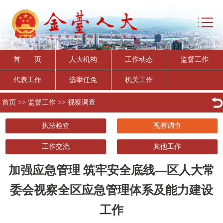
首 页
人大机构
工作动态
监督工作
代表工作
选举任免
机关工作
首页
>>
监督工作
>>
视察调查
执法检查
视察调查
工作交流
其他工作
加强应急管理 筑牢安全底线—区人大常
委会视察全区应急管理体系及能力建设
工作